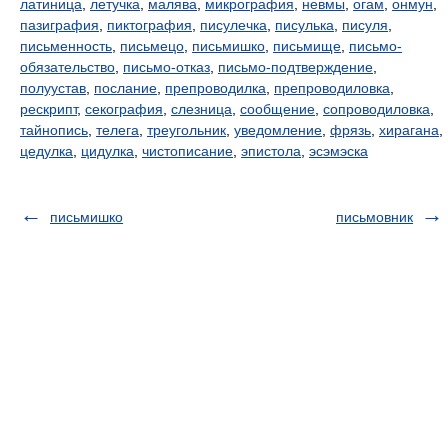
латиница
,
летучка
,
малява
,
микрография
,
невмы
,
огам
,
онмун
,
пазиграфия
,
пиктография
,
писулечка
,
писулька
,
писуля
,
письменность
,
письмецо
,
письмишко
,
письмище
,
письмо-
обязательство
,
письмо-отказ
,
письмо-подтверждение
,
полуустав
,
послание
,
препроводилка
,
препроводиловка
,
рескрипт
,
секография
,
слезница
,
сообщение
,
сопроводиловка
,
тайнопись
,
телега
,
треугольник
,
уведомление
,
фрязь
,
хирагана
,
цедулка
,
цидулка
,
чистописание
,
эпистола
,
эсэмэска
письмишко
письмовник