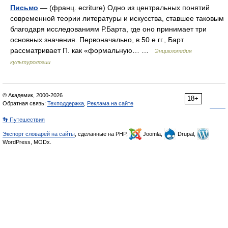
Письмо
— (франц. ecriture) Одно из центральных понятий
современной теории литературы и искусства, ставшее таковым
благодаря исследованиям Р.Барта, где оно принимает три
основных значения. Первоначально, в 50 е гг., Барт
рассматривает П. как «формальную… …
Энциклопедия
культурологии
© Академик, 2000-2026
18+
Обратная связь:
Техподдержка
,
Реклама на сайте
👣 Путешествия
Экспорт словарей на сайты
, сделанные на PHP,
Joomla,
Drupal,
WordPress, MODx.