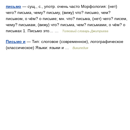
письмо
— сущ., с., употр. очень часто Морфология: (нет)
чего? письма, чему? письму, (вижу) что? письмо, чем?
письмом, о чём? о письме; мн. что? письма, (нет) чего? писем,
чему? письмам, (вижу) что? письма, чем? письмами, о чём? о
письмах 1. Письмо это… …
Толковый словарь Дмитриева
Письмо и
— Тип: слоговое (современное), логографическое
(классическое) Языки: языки и …
Википедия