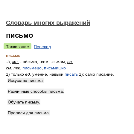
Словарь многих выражений
письмо
Толкование
Перевод
письмо
-а́;
мн.
- пи́сьма, -сем, -сьмам;
ср.
см. тж.
письмецо
,
письмишко
1)
только
ед.
умение, навыки
писать
1); само писание.
Искусство письма.
Различные способы письма.
Обучать письму.
Прописи для письма.