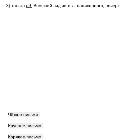
3)
только
ед.
Внешний вид чего-л. написанного; почерк.
Чёткое письмо́.
Крупное письмо́.
Корявое письмо́.