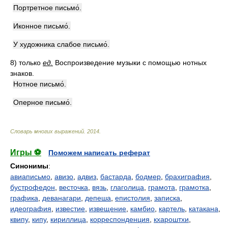
Портретное письмо́.
Иконное письмо́.
У художника слабое письмо́.
8)
только
ед.
Воспроизведение музыки с помощью нотных
знаков.
Нотное письмо́.
Оперное письмо́.
Словарь многих выражений
.
2014
.
Игры ⚽
Поможем написать реферат
Синонимы
:
авиаписьмо
,
авизо
,
адвиз
,
бастарда
,
бодмер
,
брахиграфия
,
бустрофедон
,
весточка
,
вязь
,
глаголица
,
грамота
,
грамотка
,
графика
,
деванагари
,
депеша
,
епистолия
,
записка
,
идеография
,
известие
,
извещение
,
камбио
,
картель
,
катакана
,
квипу
,
кипу
,
кириллица
,
корреспонденция
,
кхароштхи
,