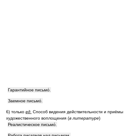
Гарантийное письмо́.
Заемное письмо́.
6)
только
ед.
Способ видения действительности и приёмы
художественного воплощения
(
в литературе
)
Реалистическое письмо́.
Работа писателя над письмом.