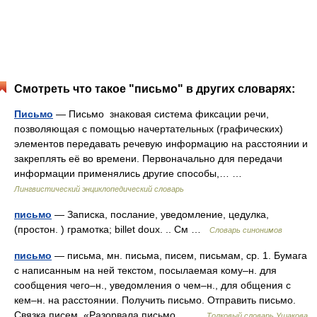
Смотреть что такое "письмо" в других словарях:
Письмо
— Письмо знаковая система фиксации речи,
позволяющая с помощью начертательных (графических)
элементов передавать речевую информацию на расстоянии и
закреплять её во времени. Первоначально для передачи
информации применялись другие способы,… …
Лингвистический энциклопедический словарь
письмо
— Записка, послание, уведомление, цедулка,
(простон. ) грамотка; billet doux. .. См …
Словарь синонимов
письмо
— письма, мн. письма, писем, письмам, ср. 1. Бумага
с написанным на ней текстом, посылаемая кому–н. для
сообщения чего–н., уведомления о чем–н., для общения с
кем–н. на расстоянии. Получить письмо. Отправить письмо.
Связка писем. «Разорвала письмо… …
Толковый словарь Ушакова